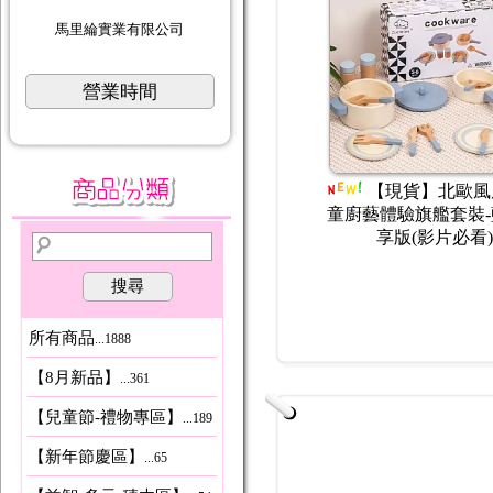
馬里綸實業有限公司
營業時間
紅色雷
【現貨】兒童汽車闖關
【現貨】啟蒙
車積木
大冒險 城堡A333-330F 盤道
學算數分解 足球數
】
滑行益智交通玩具小火車寶寶
益智桌遊足球趣味方
3-5歲
數一數
搜尋
所有商品
...1888
【8月新品】
...361
【兒童節-禮物專區】
...189
【新年節慶區】
...65