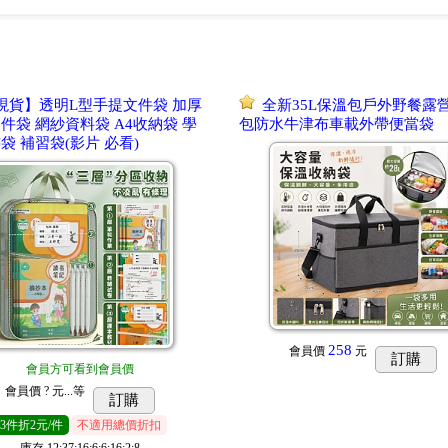
現貨】透明L型手提文件袋 加厚
全新35L保溫包戶外野餐露
件袋 網紗資料袋 A4收納袋 學
包防水牛津布車載外帶便當袋
袋 補習袋(影片 必看)
258
會員價
元
訂購
會員方可看到會員價
會員價
? 元...
等
訂購
3
件
折2元/件
不適用總價折扣