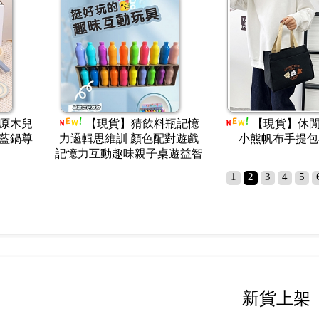
匯款完畢該去哪裡
"特此聲明，絕
要上當 千萬別被詐
自辦貨櫃進口，
加減法數
【現貨】折疊足球門兒
【現貨】新
一數 教育
童踢足球玩具簡易便攜龍門架
存錢筒大容量76
塊 足球
203球門大號120公分(影片必
錢儲蓄罐 指紋密
看)
沒有小
1
2
3
4
5
新貨上架