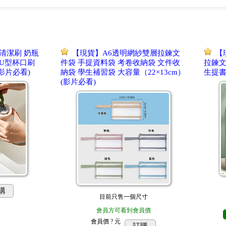
清潔刷 奶瓶
【現貨】A6透明網紗雙層拉鍊文
【
 U型杯口刷
件袋 手提資料袋 考卷收納袋 文件收
拉鍊文
影片必看)
納袋 學生補習袋 大容量（22×13cm）
生提書
(影片必看)
購
目前只售一個尺寸
會員方可看到會員價
會員價
? 元