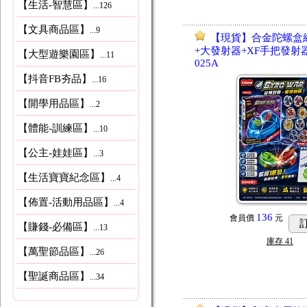
【生活-智慧區】
...126
【文具商品區】
...9
【現貨】合金陀螺盒
+大發射器+XF手把發射
【大型遊樂園區】
...11
025A
【抖音FB夯品】
...16
【開學用品區】
...2
【體能-訓練區】
...10
【公主-娃娃區】
...3
【生活寶寶紀念區】
...4
【佈置-活動用品區】
...4
136
會員價
元
【賺錢-必備區】
...13
庫存
41
【萬聖節品區】
...26
【聖誕商品區】
...34