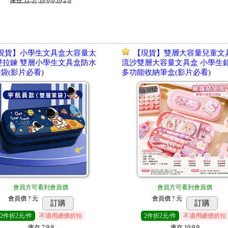
庫存
12;37;16;6;6;16;2;8
現貨】小學生文具盒大容量太
【現貨】雙層大容量兒童文
雙拉鍊 雙層小學生文具盒防水
流沙雙層大容量文具盒 小學生
袋(影片必看)
多功能收納筆盒(影片必看)
會員方可看到會員價
會員方可看到會員價
會員價
? 元
會員價
? 元
訂購
訂購
2
件
折2元/件
不適用總價折扣
2
件
折2元/件
不適用總價折扣
庫存
7;9;8
庫存
10;9;9