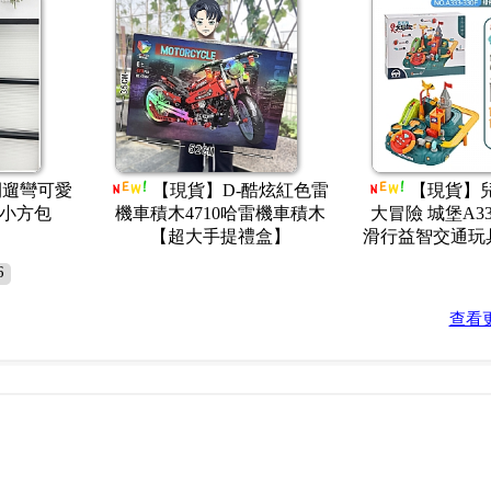
回報呢?(手機版)
對不會主動打電話要求買家到ATM去依照指示操作，這些都是詐騙術
騙集團騙了唷
供貨穩定 (賣場為批發 二個月未下單 將會刪掉你會員資格)
款網紅卡通
【現貨】指紋存錢罐密
【現貨
04自動感應捲
碼兒童大容量可進可出 ZY02
變形 K65數
碼(影片必看)
3-852-1智慧感應計數密碼鎖
(一盒
熊
儲錢罐(影片必看)
6
查看