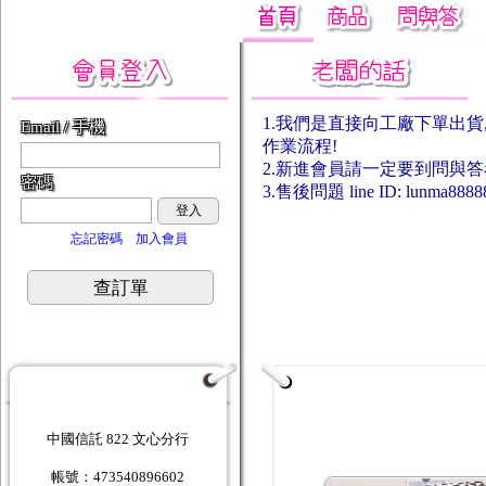
1.我們是直接向工廠下單出貨
Email / 手機
作業流程!
2.新進會員請一定要到問與
密碼
3.售後問題 line ID: lunma8888
登入
忘記密碼
加入會員
查訂單
中國信託 822 文心分行
帳號：473540896602