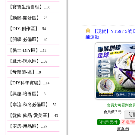
【寶寶生活自理】
...36
【動腦-開發區】
...23
【DIY-創作區】
...54
【現貨】YT597 5號
練運動
【開學-必備區】
...49
【黏土-DIY區】
...12
【戲水-玩水區】
...58
【母親節-區】
...9
【DIY科學實驗】
...14
【興趣-培養區】
...8
【寒流-秋冬必備區】
...52
會員方可看到會
會員價
? 元
訂
【髮飾-飾品-愛美區】
...43
3
件
折1元/件
不適用
【廚房-用品區】
...37
庫存
69