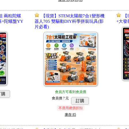
組 兩粒陀螺
【現貨】STEM太陽能7合1變形機
【
器+陀螺盤YY
器人705 雙驅動DIY科學拼裝玩具(影
+大發
片必看)
會員方可看到會員價
訂購
會員價
? 元
訂購
不適用總價折扣
庫存
85