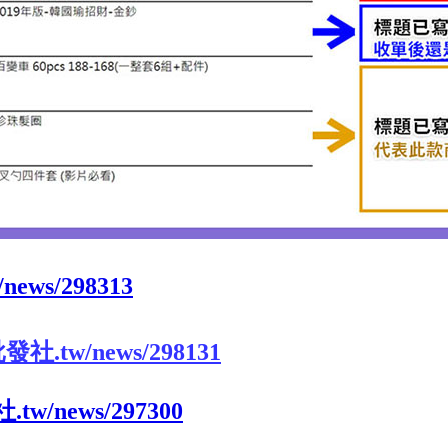
ews/298313
發社.tw/news/298131
tw/news/297300