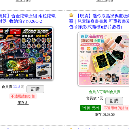
現貨】合金陀螺盒組 兩粒陀螺
【現貨】迷你液晶塗鴉畫板
射器+收納箱YY026C-2
圈｜兒童隨身畫畫板 可重複書寫
包吊飾(款式隨機)(影片必看)
153
會員價
元
訂購
會員方可看到會員價
不適用總價折扣
會員價
? 元
訂購
庫存
81
2
件
折1元/件
不適用總價折扣
庫存
56;63;56