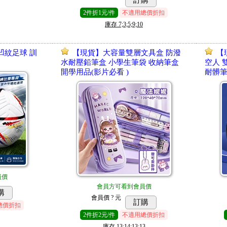
訂購
2
件
折1元/件
不適用總價折扣
庫存
7;3;5;9;10
 凹紋足球 訓
【現貨】大容量雙層文具盒 防潑
【
水耐壓鉛筆盒 小學生筆袋 收納筆盒
空人 
開學用品(影片必看 )
耐髒筆
員價
會員方可看到會員價
購
會員價
? 元
訂購
總價折扣
2
件
折2元/件
不適用總價折扣
庫存
13;14;13;13