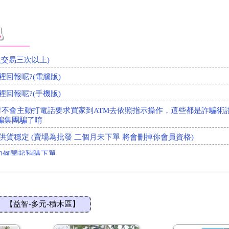
如何開起預購下單
來 讓你秒懂)
看)
員交易三次以上)
回報呢?(電腦版)
回報呢?(手機版)
對不會主動打電話要求買家到ATM去依照指示操作，這些都是詐騙術
騙集團騙了唷
供貨穩定 (賣場為批發 二個月未下單 將會刪掉你會員資格)
如何開起預購下單
來 讓你秒懂)
看)
員交易三次以上)
【益智-多元-積木區】
回報呢?(電腦版)