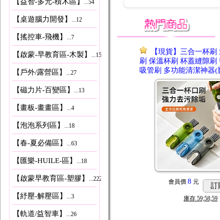
【益智-多元-積木區】
...54
【桌遊腦力開發】
...12
【搖控車-飛機】
...7
【現貨】三合一杯刷 
【啟蒙-早教育區-木製】
...153
刷 保溫杯刷 杯蓋縫隙刷
吸管刷 多功能清潔神器(
【戶外/露營區】
...27
【磁力片-百變區】
...13
【畫板-畫畫區】
...4
【泡泡系列區】
...18
【春-夏必備區】
...63
【匯樂-HUILE-區】
...18
【啟蒙早教育區-塑膠】
...222
8
會員價
元
訂
【紓壓-解壓區】
...3
庫存
59;58;59
【軌道/益智車】
...26