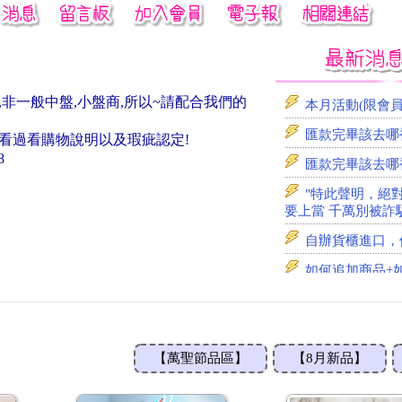
如何追加商品+
現貨先出 (點進
出貨作業模式(必
本月活動(限會
,非一般中盤,小盤商,所以~請配合我們的
匯款完畢該去哪裡
答看過看購物說明以及瑕疵認定!
匯款完畢該去哪裡
8
"特此聲明，絕
要上當 千萬別被詐
自辦貨櫃進口，
如何追加商品+
現貨先出 (點進
出貨作業模式(必
本月活動(限會
【萬聖節品區】
【8月新品】
匯款完畢該去哪裡