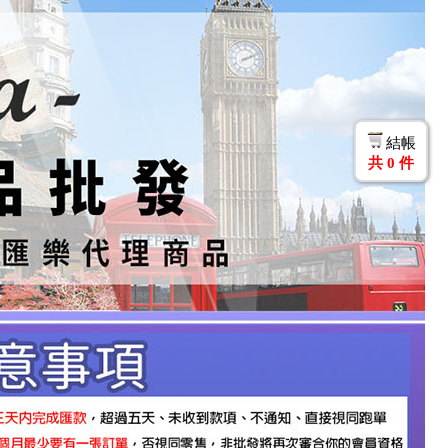
結帳
共
0
件