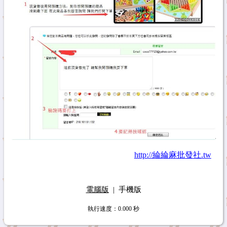
http://綸綸麻批發社.tw
電腦版
|
手機版
執行速度
：0.000
秒