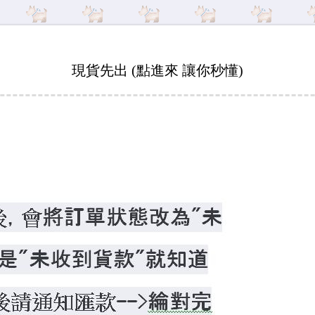
現貨先出 (點進來 讓你秒懂)