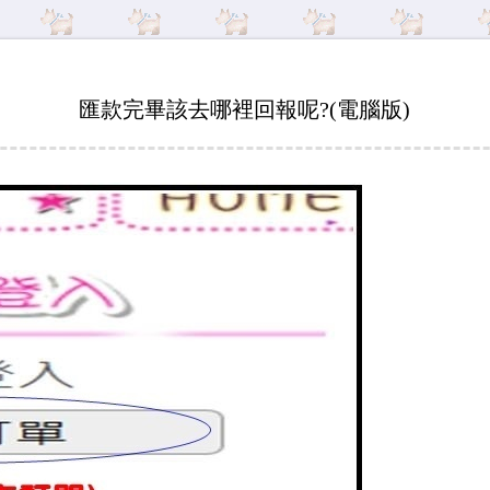
匯款完畢該去哪裡回報呢?(電腦版)