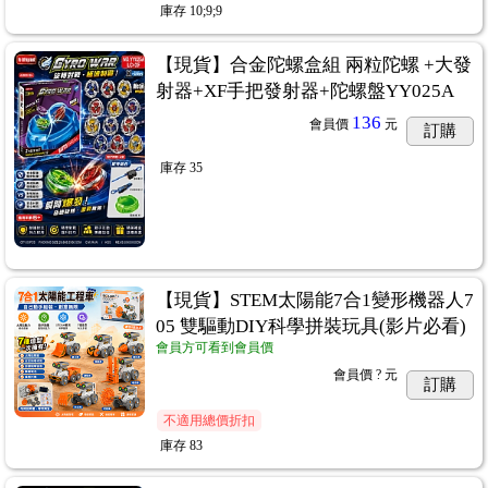
庫存
10;9;9
【現貨】合金陀螺盒組 兩粒陀螺 +大發
射器+XF手把發射器+陀螺盤YY025A
136
會員價
元
訂購
庫存
35
【現貨】STEM太陽能7合1變形機器人7
05 雙驅動DIY科學拼裝玩具(影片必看)
會員方可看到會員價
會員價
? 元
訂購
不適用總價折扣
庫存
83