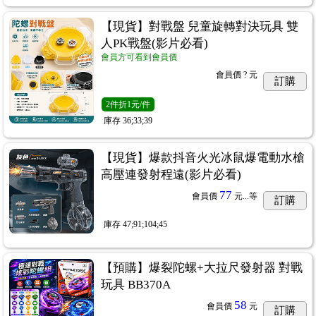
【現貨】對戰盤 兒童旋轉對決玩具 雙
人PK戰盤(影片必看)
會員方可看到會員價
會員價
? 元
訂購
2
件
折1元/件
庫存
36;33;39
【現貨】爆款抖音火光冰鼠爆電動水槍
高壓連發射程遠(影片必看)
77
會員價
元...
等
訂購
庫存
47;91;104;45
【預購】爆裂陀螺+大拉尺發射器 對戰
玩具 BB370A
58
會員價
元
訂購