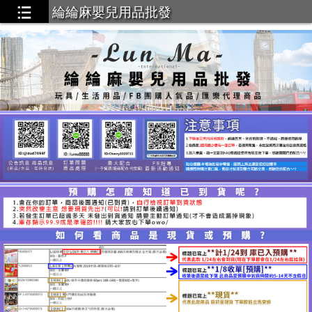
綸綸麻嬰兒用品批發