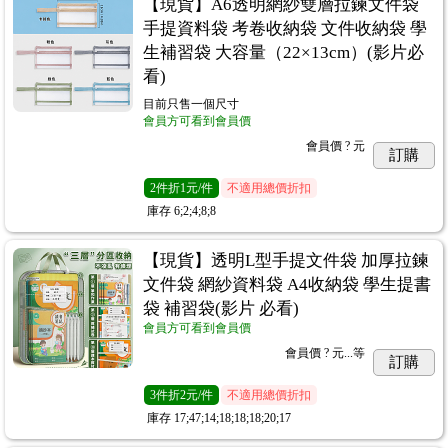
【現貨】A6透明網紗雙層拉鍊文件袋
手提資料袋 考卷收納袋 文件收納袋 學
生補習袋 大容量（22×13cm）(影片必
看)
目前只售一個尺寸
會員方可看到會員價
會員價
? 元
訂購
2
件
折1元/件
不適用總價折扣
庫存
6;2;4;8;8
【現貨】透明L型手提文件袋 加厚拉鍊
文件袋 網紗資料袋 A4收納袋 學生提書
袋 補習袋(影片 必看)
會員方可看到會員價
會員價
? 元...
等
訂購
3
件
折2元/件
不適用總價折扣
庫存
17;47;14;18;18;18;20;17