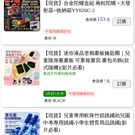
【現貨】合金陀螺盒組 兩粒陀螺 +大發
射器+收納箱YY026C-2
153
會員價
元
訂購
不適用總價折扣
庫存
59
【現貨】迷你液晶塗鴉畫板鑰匙圈｜兒
童隨身畫畫板 可重複書寫 書包吊飾(款
式隨機)(影片必看)
會員方可看到會員價
會員價
? 元
訂購
2
件
折1元/件
不適用總價折扣
庫存
48;54;50
【現貨】兒童專用軟珠竹節跳繩幼兒園
中考專用跳繩小學生體育用品跳繩(影
片必看)