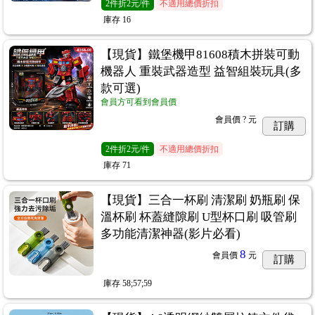
2
件
折2元/件
不適用總價折扣
庫存
16
【現貨】鐵堡機甲81608積木拼裝可動
機器人 重裝武器造型 益智組裝玩具(多
款可選)
會員方可看到會員價
會員價
? 元
訂購
2
件
折2元/件
不適用總價折扣
庫存
71
【現貨】三合一杯刷 清潔刷 奶瓶刷 保
溫杯刷 杯蓋縫隙刷 U型杯口刷 吸管刷
多功能清潔神器(影片必看)
8
會員價
元
訂購
庫存
58;57;59