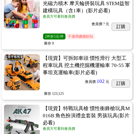
光磁力積木 摩天輪拼裝玩具 STEM益智
建構玩具（含1車）(影片必看)
會員方可看到會員價
會員價
? 元
訂購
2
件
折5元/件
不適用總價折扣
庫存
9
【現貨】可拆卸車頭 慣性滑行 大型工
程車玩具 挖土機挖掘機運輸車 70-55 軍
事坦克運輸車(影片必看)
102
會員價
元
訂購
庫存
123;125
【現貨】特戰玩具槍 慣性衝鋒槍玩具M
016B 角色扮演禮盒套裝 男孩玩具(影片
必看)
會員方可看到會員價