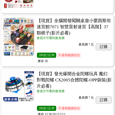
【現貨】全腦開發闖關桌遊小愛因斯坦
迷宮館7071 智慧雷射迷宮【高階】37
顆棋子(影片必看)
會員方可看到會員價
會員價
? 元
訂購
2
件
折2元/件
不適用總價折扣
庫存
36
【現貨】發光爆開合金陀螺玩具 魔幻
對戰陀螺 CX2005合體陀螺-OPP袋裝(影
片必看)
會員方可看到會員價
會員價
? 元
訂購
2
件
折1元/件
不適用總價折扣
庫存
15;30;19;13;13;1