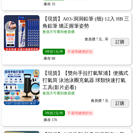
庫存
35
【現貨】A03-洞洞鉛筆 (细) 12入 HB 三
角鉛筆 矯正握筆姿勢
會員方可看到會員價
會員價
? 元...
等
訂購
3
件
折1元/件
不適用總價折扣
庫存
88
【現貨】【雙向手拉打氣幫浦】便攜式
打氣筒 泳池泳圈充氣器 球類快速打氣
工具(影片必看)
會員方可看到會員價
會員價
? 元
訂購
3
件
折2元/件
不適用總價折扣
庫存
176