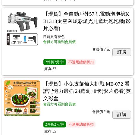
【現貨】全自動戶外57孔電動泡泡槍K
B1313太空灰炫彩燈光兒童玩泡泡機(影
片必看)
目前只有灰色
會員方可看到會員價
會員價
? 元
訂購
2
件
折2元/件
不適用總價折扣
庫存
57
【現貨】小兔拔蘿蔔大挑戰 ME-072 看
誰記憶力最強 24蘿蔔+8卡(影片必看)英
文彩盒
會員方可看到會員價
會員價
? 元
訂購
2
件
折2元/件
不適用總價折扣
庫存
55