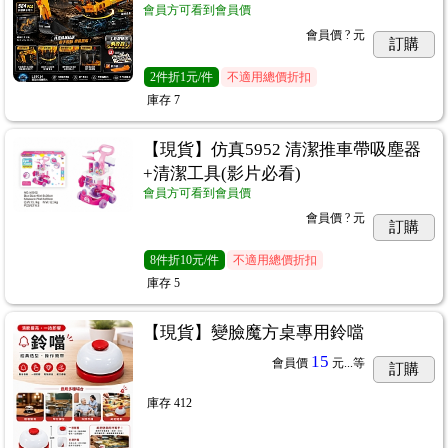
會員方可看到會員價
會員價
? 元
訂購
2
件
折1元/件
不適用總價折扣
庫存
7
【現貨】仿真5952 清潔推車帶吸塵器
+清潔工具(影片必看)
會員方可看到會員價
會員價
? 元
訂購
8
件
折10元/件
不適用總價折扣
庫存
5
【現貨】變臉魔方桌專用鈴噹
15
會員價
元...
等
訂購
庫存
412