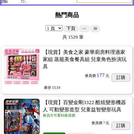
熱門商品
下頁
>>
39
共
1529
筆
【現貨】美食之家 豪華廚房料理過家
家組 蒸籠美食餐具組 兒童角色扮演玩
具
177
會員價
元
訂購
庫存
15;14
【現貨】百變金剛3322 酷炫變形機器
人 可動變形造型 兒童益智變形玩具
會員方可看到會員價
會員價
? 元
訂購