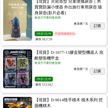
【現貨】火箭造型 兒童便攜尿壺｜男
寶寶防漏小便器 外出旅行車用尿壺 隨
身尿壺(影片必看)
會員方可看到會員價
會員價
? 元
訂購
2
件
折3元/件
不適用總價折扣
庫存
18;17;19
【現貨】D-1677-13膠盒變型機器人 炫
酷變形機甲盒
會員方可看到會員價
會員價
? 元
訂購
2
件
折1元/件
庫存
12;5;14;2
【現貨】D-9014怪手積木 積木系列 挖
掘機積木