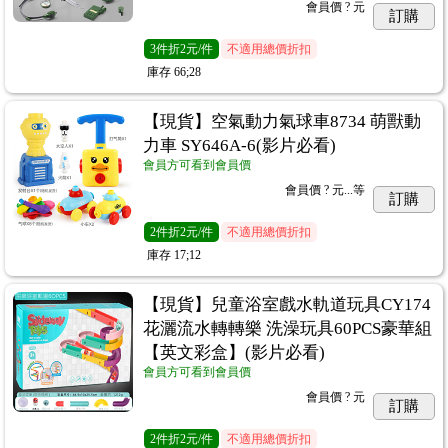
會員價
? 元
訂購
3
件
折2元/件
不適用總價折扣
庫存
66;28
【現貨】空氣動力氣球車8734 萌獸動
力車 SY646A-6(影片必看)
會員方可看到會員價
會員價
? 元...
等
訂購
2
件
折2元/件
不適用總價折扣
庫存
17;12
【現貨】兒童浴室戲水軌道玩具CY174
花灑流水轉轉樂 洗澡玩具60PCS豪華組
【英文彩盒】(影片必看)
會員方可看到會員價
會員價
? 元
訂購
2
件
折2元/件
不適用總價折扣