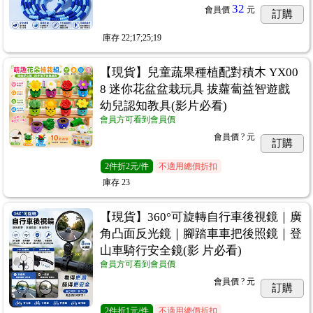
32
會員價
元
訂購
庫存
22;17;25;19
【現貨】兒童蔬果種植配對積木 YX00
8 迷你花盆盆栽玩具 拔蘿蔔益智遊戲
幼兒認知教具(影片必看)
會員方可看到會員價
會員價
? 元
訂購
2
件
折2元/件
不適用總價折扣
庫存
23
【現貨】360°可旋轉自行車後視鏡｜廣
角凸面反光鏡｜腳踏車車把後照鏡｜登
山車騎行安全鏡(影 片必看)
會員方可看到會員價
會員價
? 元
訂購
2
件
折1元/件
不適用總價折扣