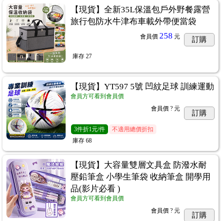
【現貨】全新35L保溫包戶外野餐露營
旅行包防水牛津布車載外帶便當袋
258
會員價
元
訂購
庫存
27
【現貨】YT597 5號 凹紋足球 訓練運動
會員方可看到會員價
會員價
? 元
訂購
3
件
折1元/件
不適用總價折扣
庫存
68
【現貨】大容量雙層文具盒 防潑水耐
壓鉛筆盒 小學生筆袋 收納筆盒 開學用
品(影片必看 )
會員方可看到會員價
會員價
? 元
訂購