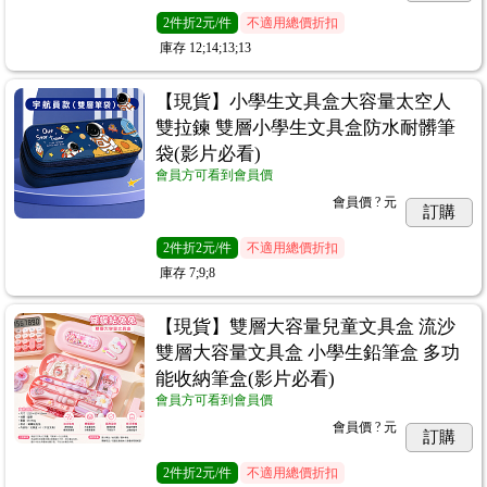
2
件
折2元/件
不適用總價折扣
庫存
12;14;13;13
【現貨】小學生文具盒大容量太空人
雙拉鍊 雙層小學生文具盒防水耐髒筆
袋(影片必看)
會員方可看到會員價
會員價
? 元
訂購
2
件
折2元/件
不適用總價折扣
庫存
7;9;8
【現貨】雙層大容量兒童文具盒 流沙
雙層大容量文具盒 小學生鉛筆盒 多功
能收納筆盒(影片必看)
會員方可看到會員價
會員價
? 元
訂購
2
件
折2元/件
不適用總價折扣