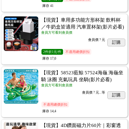
庫存
41
【現貨】車用多功能方形杯架 飲料杯
／牛奶盒皆適用 汽車置杯架(影片必看)
會員方可看到會員價
會員價
? 元
訂購
2
件
折1元/件
不適用總價折扣
庫存
17;0
【現貨】58523藍鯨 57524海龜 海龜坐
騎 泳圈 充氣玩具 坐騎(影片必看)
會員方可看到會員價
會員價
? 元...
等
訂購
不適用總價折扣
庫存
14;4
【現貨】4D鑽面磁力片60片｜彩窗透